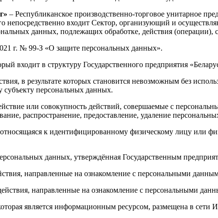
г»
– Республиканское производственно-торговое унитарное пре
рого непосредственно входит Сектор, организующий и осуществ
ональных данных, подлежащих обработке, действия (операции),
2021 г. № 99-З «О защите персональных данных».
орый входит в структуру Государственного предприятия «Белару
ствия, в результате которых становится невозможным без испо
 субъекту персональных данных.
ействие или совокупность действий, совершаемые с персональны
вание, распространение, предоставление, удаление персональны
относящаяся к идентифицированному физическому лицу или фи
ерсональных данных, утверждённая Государственным предприят
йствия, направленные на ознакомление с персональными данным
действия, направленные на ознакомление с персональными данн
 которая является информационным ресурсом, размещена в сети 