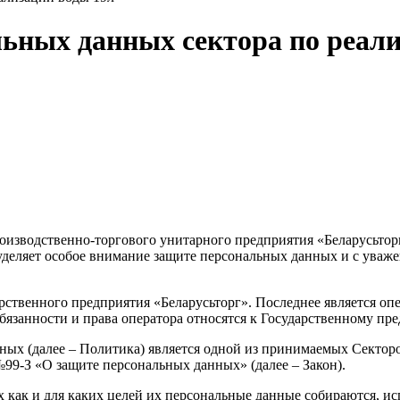
ьных данных сектора по реали
роизводственно-торгового унитарного предприятия «Беларусьтор
 уделяет особое внимание защите персональных данных и с ува
арственного предприятия «Беларусьторг». Последнее является о
бязанности и права оператора относятся к Государственному пр
ных (далее – Политика) является одной из принимаемых Сектор
. №99-З «О защите персональных данных» (далее – Закон).
х как и для каких целей их персональные данные собираются, и