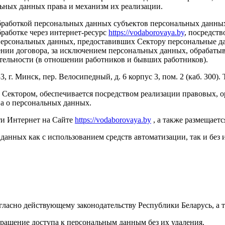
льных данных права и механизм их реализации.
работкой персональных данных субъектов персональных данных по
бработке через интернет-ресурс
https://vodaborovaya.by
, посредств
в персональных данных, предоставивших Сектору персональные 
нии договора, за исключением персональных данных, обрабаты
тельности (в отношении работников и бывших работников).
 г. Минск, пер. Велосипедный, д. 6 корпус 3, пом. 2 (каб. 300). 
 Сектором, обеспечивается посредством реализации правовых, 
ва о персональных данных.
ети Интернет на Сайте
https://vodaborovaya.by
, а также размещает
данных как с использованием средств автоматизации, так и без 
гласно действующему законодательству Республики Беларусь, а 
ращение доступа к персональным данным без их удаления.