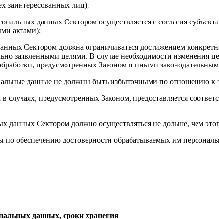
ех заинтересованных лиц);
рсональных данных Сектором осуществляется с согласия субъект
ми актами);
данных Сектором должна ограничиваться достижением конкретны
льно заявленными целями. В случае необходимости изменения це
обработки, предусмотренных Законом и иными законодательным
ональные данные не должны быть избыточными по отношению к з
х в случаях, предусмотренных Законом, предоставляется соотве
ных данных Сектором должно осуществляться не дольше, чем это
ры по обеспечению достоверности обрабатываемых им персональн
ональных данных, сроки хранения