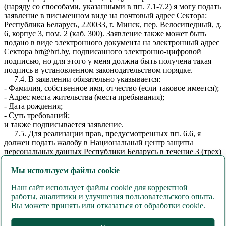
(наряду со способами, указанными в пп. 7.1-7.2) я могу подать
заявление в письменном виде на почтовый адрес Сектора:
Республика Беларусь, 220033, г. Минск, пер. Велосипедный, д.
6, корпус 3, пом. 2 (каб. 300). Заявление также может быть
подано в виде электронного документа на электронный адрес
Сектора brt@brt.by, подписанного электронно-цифровой
подписью, но для этого у меня должна быть получена такая
подпись в установленном законодательством порядке.
7.4. В заявлении обязательно указывается:
- Фамилия, собственное имя, отчество (если таковое имеется);
- Адрес места жительства (места пребывания);
- Дата рождения;
- Суть требований;
и также подписывается заявление.
7.5. Для реализации прав, предусмотренных пп. 6.6, я
должен подать жалобу в Национальный центр защиты
персональных данных Республики Беларусь в течение 3 (трех)
месяцев со дня, когда мне стало известно о действиях
(бездействии) Сектора, которые непосредственно затрагивают
Мы используем файлы cookie
мои права, свободы и законные интересы.
Наш сайт использует файлы cookie для корректной
8. Последствия дачи или отказа в даче согласия:
работы, аналитики и улучшения пользовательского опыта.
8.1. При даче согласия возможно будет зарегистрировать
Вы можете принять или отказаться от обработки cookie.
личный кабинет пользователя на Сайте
https://vodaborovaya.by/
, и в дальнейшем заказывать воду
«Боровая» на Сайте, а также получать техническую