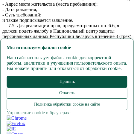
- Адрес места жительства (места пребывания);
- Дата рождения;
- Суть требований;
и также подписывается заявление.
7.5. Для реализации прав, предусмотренных пп. 6.6, я
должен подать жалобу в Национальный центр защиты
персональных данных Республики Беларусь в течение 3 (трех)
месяцев со дня, когда мне стало известно о действиях
(бездействии) Сектора, которые непосредственно затрагивают
Мы используем файлы cookie
мои права, свободы и законные интересы.
Наш сайт использует файлы cookie для корректной
8. Последствия дачи или отказа в даче согласия:
работы, аналитики и улучшения пользовательского опыта.
8.1. При даче согласия возможно будет зарегистрировать
Вы можете принять или отказаться от обработки cookie.
личный кабинет пользователя на Сайте
https://vodaborovaya.by/
, и в дальнейшем заказывать воду
«Боровая» на Сайте, а также получать техническую
Принять
консультацию относительно функционирования личного
кабинета, например, при невозможности вспомнить пароль.
Отказать
8.2. При отказе в даче согласия невозможно будет
зарегистрировать личный кабинет пользователя на Сайте
Политика обработки cookie на сайте
https://vodaborovaya.by/
и в дальнейшем заказывать воду
«Боровая» на Сайте.
Управление cookie в браузерах:
9. Содействие в разъяснении прав:
Для содействия в разъяснении прав, указанных выше, а
также для разъяснения любых других вопросов, связанных с
персональными данными, можно обратиться к специалисту