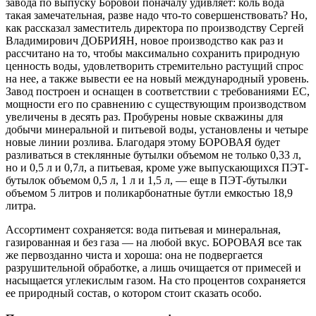
завода по выпуску Боровой поначалу удивляет: коль вода
такая замечательная, разве надо что-то совершенствовать? Но,
как рассказал заместитель директора по производству Сергей
Владимирович ДОБРИЯН, новое производство как раз и
рассчитано на то, чтобы максимально сохранить природную
ценность воды, удовлетворить стремительно растущий спрос
на нее, а также вывести ее на новый международный уровень.
Завод построен и оснащен в соответствии с требованиями ЕС,
мощности его по сравнению с существующим производством
увеличены в десять раз. Пробурены новые скважины для
добычи минеральной и питьевой воды, установлены и четыре
новые линии розлива. Благодаря этому БОРОВАЯ будет
разливаться в стеклянные бутылки объемом не только 0,33 л,
но и 0,5 л и 0,7л, а питьевая, кроме уже выпускающихся ПЭТ-
бутылок объемом 0,5 л, 1 л и 1,5 л, — еще в ПЭТ-бутылки
объемом 5 литров и поликарбонатные бутли емкостью 18,9
литра.
Ассортимент сохраняется: вода питьевая и минеральная,
газированная и без газа — на любой вкус. БОРОВАЯ все так
же первозданно чиста и хороша: она не подвергается
разрушительной обработке, а лишь очищается от примесей и
насыщается углекислым газом. На сто процентов сохраняется
ее природный состав, о котором стоит сказать особо.