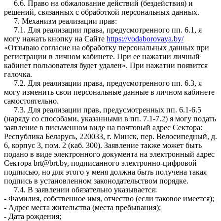
6.6. Право на обжалование действий (бездействия) и
решений, связанных с обработкой персональных данных.
7. Механизм реализации прав:
7.1. Для реализации права, предусмотренного пп. 6.1, я
могу нажать кнопку на Сайте
https://vodaborovaya.by/
«Отзываю согласие на обработку персональных данных при
регистрации в личном кабинете. При ее нажатии личный
кабинет пользователя будет удален». При нажатии появится
галочка.
7.2. Для реализации права, предусмотренного пп. 6.3, я
могу изменить свои персональные данные в личном кабинете
самостоятельно.
7.3. Для реализации прав, предусмотренных пп. 6.1-6.5
(наряду со способами, указанными в пп. 7.1-7.2) я могу подать
заявление в письменном виде на почтовый адрес Сектора:
Республика Беларусь, 220033, г. Минск, пер. Велосипедный, д.
6, корпус 3, пом. 2 (каб. 300). Заявление также может быть
подано в виде электронного документа на электронный адрес
Сектора brt@brt.by, подписанного электронно-цифровой
подписью, но для этого у меня должна быть получена такая
подпись в установленном законодательством порядке.
7.4. В заявлении обязательно указывается:
- Фамилия, собственное имя, отчество (если таковое имеется);
- Адрес места жительства (места пребывания);
- Дата рождения;