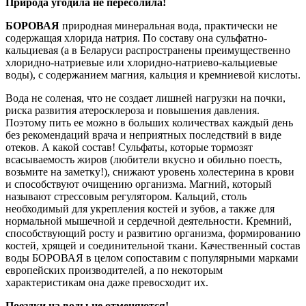
Природа угодила не пересолила!
БОРОВАЯ
природная минеральная вода, практически не
содержащая хлорида натрия. По составу она сульфатно-
кальциевая (а в Беларуси распространены преимущественно
хлоридно-натриевые или хлоридно-натриево-кальциевые
воды), с содержанием магния, кальция и кремниевой кислоты.
Вода не соленая, что не создает лишней нагрузки на почки,
риска развития атеросклероза и повышения давления.
Поэтому пить ее можно в больших количествах каждый день
без рекомендаций врача и неприятных последствий в виде
отеков. А какой состав! Сульфаты, которые тормозят
всасываемость жиров (любители вкусно и обильно поесть,
возьмите на заметку!), снижают уровень холестерина в крови
и способствуют очищению организма. Магний, который
называют стрессовым регулятором. Кальций, столь
необходимый для укрепления костей и зубов, а также для
нормальной мышечной и сердечной деятельности. Кремний,
способствующий росту и развитию организма, формированию
костей, хрящей и соединительной ткани. Качественный состав
воды БОРОВАЯ в целом сопоставим с популярными марками
европейских производителей, а по некоторым
характеристикам она даже превосходит их.
Поездки на воды не отменяются!