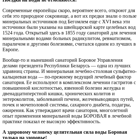
Современные европейцы скоро, вероятнее всего, откроют для
себя это природное сокровище, а вот их предки знали о пользе
минеральных источников под Бегомлем еще с XVI века эти
источники были указаны на швейцарской карте целебных вод
1524 года. Открытый здесь в 1855 году санаторий для лечения
минеральными водами больных радикулитом, ревматизмом,
параличом и другими болезнями, считался одним из лучших в
Европе.
Вообще-то и нынешний санаторий Боровое Управления
делами президента Республики Беларусь — одна из лучших
здравниц страны. И минеральная лечебно-столовая сульфатно-
кальциевая вода — по-прежнему ведущий лечебный фактор
санатория. Ее используют в комплексном лечении гастритов с
повышенной кислотностью, язвенной болезни желудка и
двенадцатиперстной кишки, хронических колитов и
энтероколитов, заболеваний печени, желчевыводящих путей,
почек и мочеполовой системы, сахарного диабета, подагры,
ожирения. Как утверждают врачи санатория, многолетний
опыт применения минеральной воды БОРОВАЯ в лечебной
практике показал ее высокую эффективность.
А здоровому человеку целительная сила воды Боровая
только на здоровье!