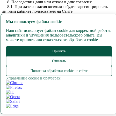
8. Последствия дачи или отказа в даче согласия:
8.1. При даче согласия возможно будет зарегистрировать
личный кабинет пользователя на Сайте
https://vodaborovaya.by/
, и в дальнейшем заказывать воду
«Боровая» на Сайте, а также получать техническую
Мы используем файлы cookie
консультацию относительно функционирования личного
кабинета, например, при невозможности вспомнить пароль.
Наш сайт использует файлы cookie для корректной работы,
8.2. При отказе в даче согласия невозможно будет
аналитики и улучшения пользовательского опыта. Вы
зарегистрировать личный кабинет пользователя на Сайте
можете принять или отказаться от обработки cookie.
https://vodaborovaya.by/
и в дальнейшем заказывать воду
«Боровая» на Сайте.
Принять
9. Содействие в разъяснении прав:
Для содействия в разъяснении прав, указанных выше, а
Отказать
также для разъяснения любых других вопросов, связанных с
персональными данными, можно обратиться к специалисту
Политика обработки cookie на сайте
по внутреннему контролю за обработкой персональных
данных сектора обеспечения безопасности Государственного
Управление cookie в браузерах:
предприятия "Беларусьторг" лично или по электронной почте
dpo@brt.by